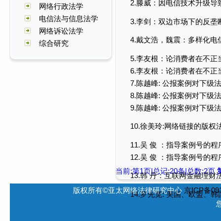
2.滕威：因电信技术升级
网络行政法学
电信法与信息法学
3.李剑：双边市场下的反垄
网络诉讼法学
4.戴文浩，魏震：多样化
综合研究
5.李友根：论消费者在不
6.李友根：论消费者在不
7.陈越峰: 公报案例对下
8.陈越峰: 公报案例对下
9.陈越峰: 公报案例对下
10.徐美玲:网络链接的版权
11.吴 俊 ：指导案例号的
12.吴 俊 ：指导案例号的
当前:第1页|总记:20条|总数:2页
13.韩 丹：互联网金融理
版权所有©亚太网络法律研究中心
京ICP备091
14.罗先觉: 美国、欧盟