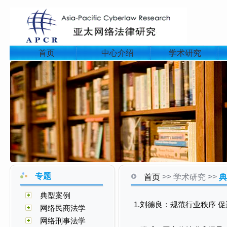
首页
中心介绍
学术研究
专题
>>
>>
首页
学术研究
典
典型案例
1.刘德良：规范行业秩序 
网络民商法学
网络刑事法学